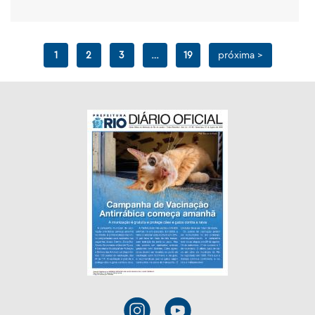
1
2
3
…
19
próxima >