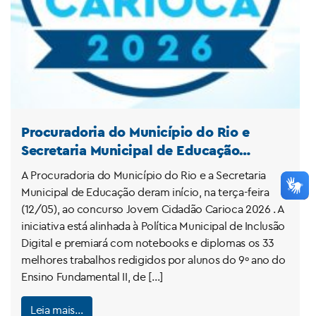
Procuradoria do Município do Rio e
Secretaria Municipal de Educação
lançam 4ª edição do projeto Jovem
A Procuradoria do Município do Rio e a Secretaria
Cidadão Carioca
Municipal de Educação deram início, na terça-feira
(12/05), ao concurso Jovem Cidadão Carioca 2026 . A
iniciativa está alinhada à Política Municipal de Inclusão
Digital e premiará com notebooks e diplomas os 33
melhores trabalhos redigidos por alunos do 9º ano do
Ensino Fundamental II, de […]
Leia mais…