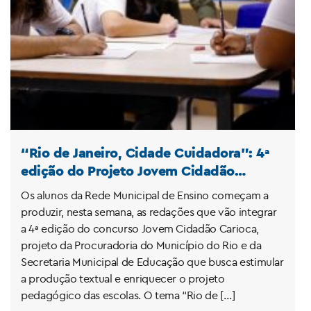
“Rio de Janeiro, Cidade Cuidadora”: 4ª
edição do Projeto Jovem Cidadão
Carioca debate nas escolas o direito ao
Os alunos da Rede Municipal de Ensino começam a
cuidado
produzir, nesta semana, as redações que vão integrar
a 4ª edição do concurso Jovem Cidadão Carioca,
projeto da Procuradoria do Município do Rio e da
Secretaria Municipal de Educação que busca estimular
a produção textual e enriquecer o projeto
pedagógico das escolas. O tema “Rio de […]